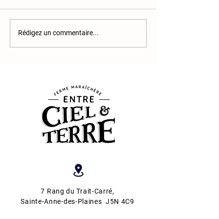
Le chou-rave
🎁21 décembre - Bo
Rédigez un commentaire...
patates
7 Rang du Trait-Carré
,
Sainte-Anne-des-Plaines J5N 4C9