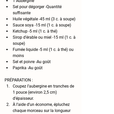
1 Aubergine
Sel pour dégorger 
-Quantité 
suffisante
Huile végétale 
-45 ml (3 c. à soupe)
Sauce soya 
-15 ml (1 c. à soupe)
Ketchup 
-5 ml (1 c. à thé)
Sirop d’érable ou miel -15 ml (1 c. à 
soupe)
Fumée liquide 
-5 ml (1 c. à thé) ou 
moins
Sel et poivre 
-Au goût
Paprika -Au goût
PRÉPARATION :
Coupez l’aubergine en tranches de 
1 pouce (environ 2,5 cm) 
d’épaisseur.
À l’aide d’un économe, épluchez 
chaque morceau sur la longueur 