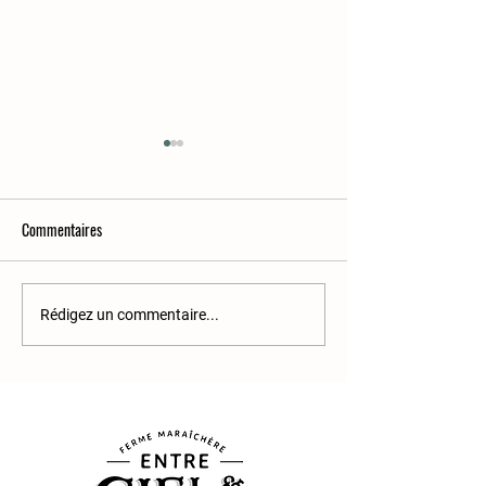
Commentaires
Le chou-rave
Caramel aux pissenl
Rédigez un commentaire...