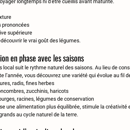
oyager longtemps ni d’être cueillis avant maturité.
xture
s prononcées
tive supérieure
edécouvrir le vrai goût des légumes.
ion en phase avec les saisons
local suit le 
rythme naturel des saisons
. Au lieu de con
l’année, vous découvrez une variété qui évolue au fil de 
ures, radis, fines herbes
oncombres, zucchinis, haricots
courges, racines, légumes de conservation
ise une 
alimentation plus équilibrée
, stimule la créativité 
grands au cycle naturel de la terre.