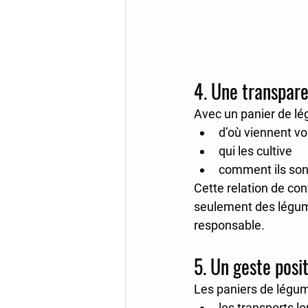
4. Une transpare
Avec un panier de lé
d’où viennent vo
qui les cultive
comment ils son
Cette relation de con
seulement des légum
responsable.
5. Un geste posi
Les paniers de légum
les 
transports l