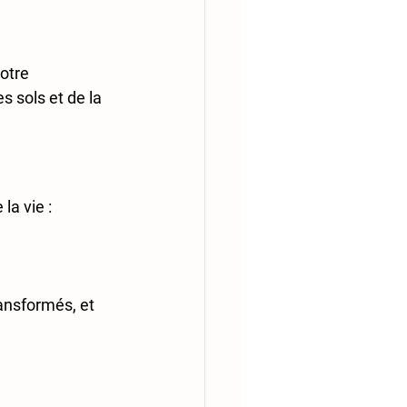
otre 
 sols et de la 
e
 la vie :
ransformés
, et 