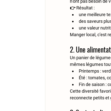
n’ont pas besoin de v
👉 Résultat :
une 
meilleure te
des 
saveurs plu
une 
valeur nutri
Manger local, c’est r
2. Une alimentat
Un panier de légumes 
mêmes légumes toute 
Printemps : verd
Été : tomates, c
Fin de saison : 
Cette diversité favor
reconnecte petits et 