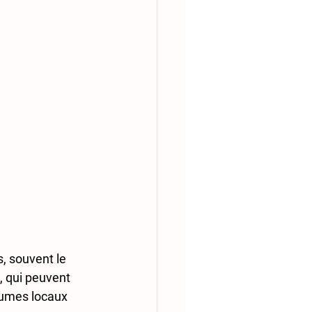
s
, souvent le 
, qui peuvent 
égumes locaux 