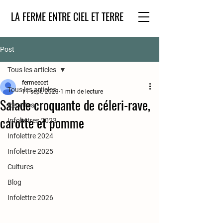
LA FERME ENTRE CIEL ET TERRE
Post
Tous les articles
fermeecet
Tous les articles
11 sept. 2023
1 min de lecture
Salade croquante de céleri-rave,
Recettes
carotte et pomme
Infolettres 2023
Infolettre 2024
Infolettre 2025
Cultures
Blog
Infolettre 2026