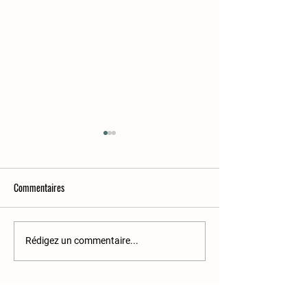
Commentaires
Le chou-rave
Caramel aux pissenl
Rédigez un commentaire...