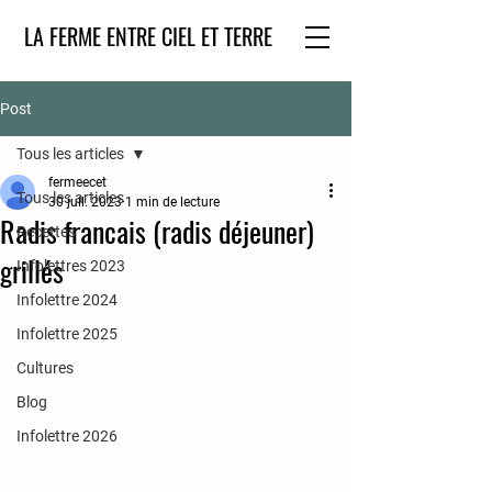
LA FERME ENTRE CIEL ET TERRE
Post
Tous les articles
fermeecet
Tous les articles
30 juil. 2023
1 min de lecture
Radis francais (radis déjeuner)
Recettes
grillés
Infolettres 2023
Infolettre 2024
Infolettre 2025
Cultures
Blog
Infolettre 2026