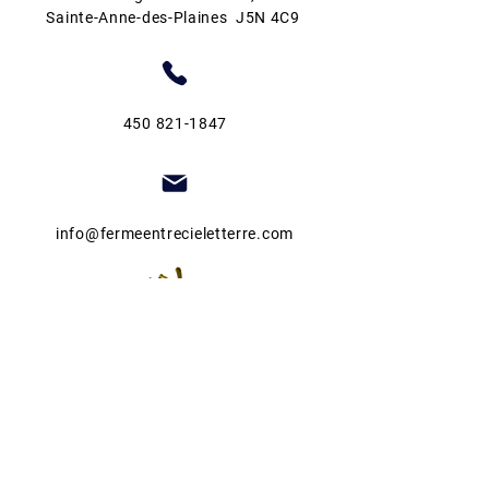
Sainte-Anne-des-Plaines J5N 4C9
450 821-1847
info@fermeentrecieletterre.com
Guide de jardinage
Autocueillette de fraises
Fête des récoltes 2026