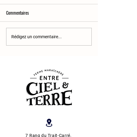
Commentaires
Le chou-rave
Caramel aux pissenl
Rédigez un commentaire...
7 Rang du Trait-Carré
,