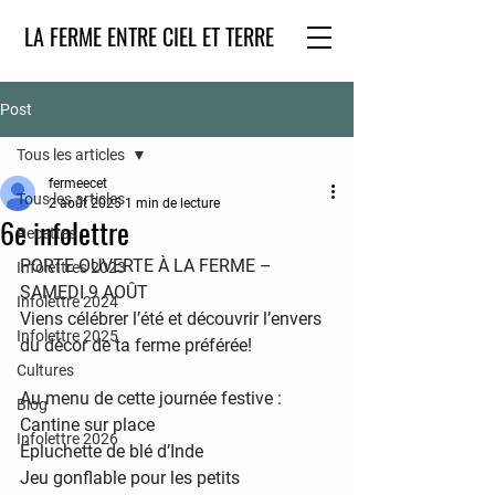
LA FERME ENTRE CIEL ET TERRE
Post
Tous les articles
fermeecet
Tous les articles
2 août 2025
1 min de lecture
6e infolettre
Recettes
PORTE OUVERTE À LA FERME – 
Infolettres 2023
SAMEDI 9 AOÛT 
Infolettre 2024
Viens célébrer l’été et découvrir l’envers 
Infolettre 2025
du décor de ta ferme préférée!
Cultures
Au menu de cette journée festive :
Blog
Cantine sur place 
Infolettre 2026
Épluchette de blé d’Inde 
Jeu gonflable pour les petits  