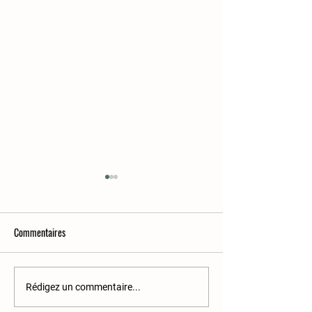
Commentaires
11e infolettre
12e infolettre
Rédigez un commentaire...