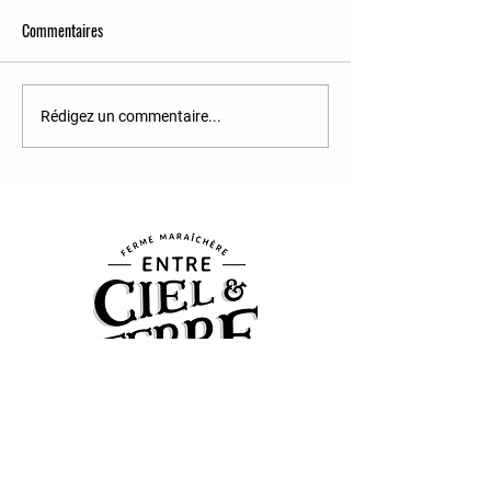
Commentaires
11e infolettre
12e infolettre
Rédigez un commentaire...
7 Rang du Trait-Carré
,