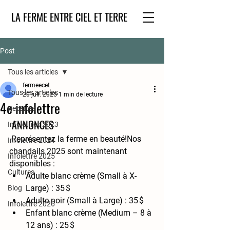
LA FERME ENTRE CIEL ET TERRE
Post
Tous les articles
fermeecet
Tous les articles
20 juil. 2025
1 min de lecture
4e infolettre
Recettes
 ANNONCES
Infolettres 2023
 Représentez la ferme en beauté!
Nos 
Infolettre 2024
chandails 2025
 sont maintenant 
Infolettre 2025
disponibles :
Cultures
Adulte blanc crème (Small à X-
Large) : 35 $
Blog
Adulte noir (Small à Large) : 35 $
Infolettre 2026
Enfant blanc crème (Medium – 8 à 
12 ans) : 25 $