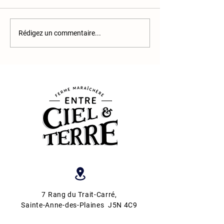
10e semaine
9e semaine
Rédigez un commentaire...
7 Rang du Trait-Carré
,
Sainte-Anne-des-Plaines J5N 4C9