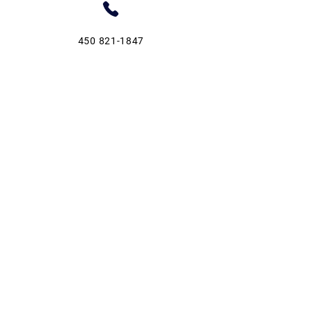
450 821-1847
info@fermeentrecieletterre.com
Guide de jardinage
Autocueillette de fraises
Fête des récoltes 2026
Fondation Hopital St-Eustache
Services aux entreprises
Politique de confidentialité