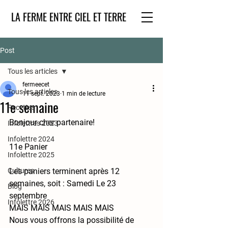
LA FERME ENTRE CIEL ET TERRE
Post
Tous les articles
fermeecet
Tous les articles
11 sept. 2023
1 min de lecture
11e semaine
Recettes
Bonjour cher partenaire!
Infolettres 2023
Infolettre 2024
11e Panier
Infolettre 2025
Cultures
Les paniers terminent après 12 
semaines, soit : Samedi Le 23 
Blog
septembre
Infolettre 2026
MAIS MAIS MAIS MAIS MAIS
Nous vous offrons la possibilité de 