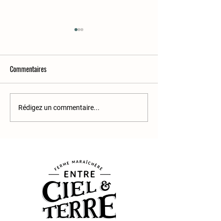
Commentaires
11e semaine
9e semaine
Rédigez un commentaire...