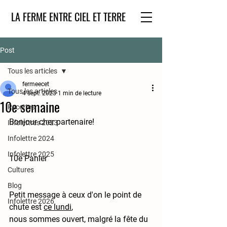
LA FERME ENTRE CIEL ET TERRE
Post
Tous les articles
fermeecet
Tous les articles
4 sept. 2023
1 min de lecture
10e semaine
Recettes
Bonjour cher partenaire!
Infolettres 2023
Infolettre 2024
Infolettre 2025
10e Panier
Cultures
Blog
Petit message à ceux d'on le point de 
Infolettre 2026
chute est 
ce lundi
,
nous sommes ouvert, malgré la fête du 