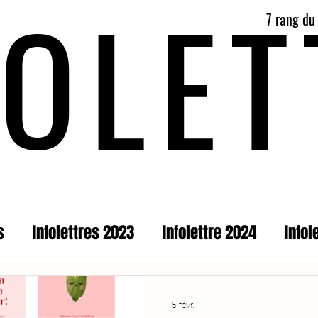
FOLET
7 rang du
des conseils pour profiter de vos légumes, des recettes simples et des informations sur les paniers de légumes locaux.
s
Infolettres 2023
Infolettre 2024
Infol
5 févr.