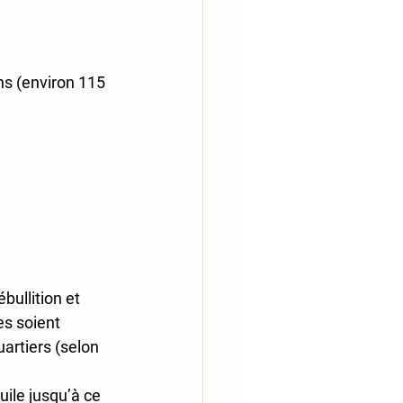
ns (environ 115 
bullition et 
s soient 
artiers (selon 
ile jusqu’à ce 