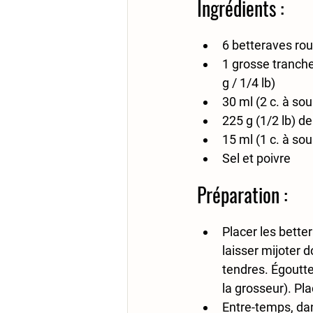
Ingrédients :
6 betteraves ro
1 grosse tranche
g / 1/4 lb)
30 ml (2 c. à sou
225 g (1/2 lb) de
15 ml (1 c. à so
Sel et poivre
Préparation :
Placer les better
laisser mijoter 
tendres. Égoutter
la grosseur). Pl
Entre-temps, dan