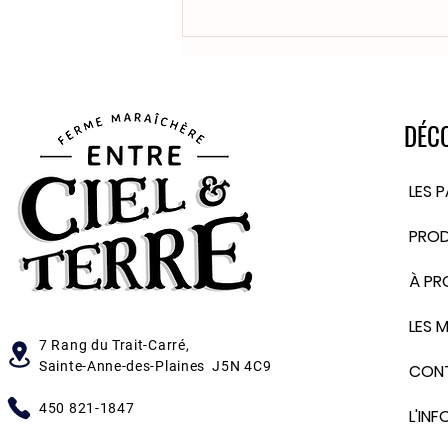
Les courgettes sont arrivées!
DÉC
LES 
PROD
À PR
LES 
7 Rang du Trait-Carré
,
Sainte-Anne-des-Plaines J5N 4C9
CON
450 821-1847
L'IN