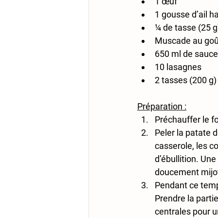
1 œuf
1 gousse d’ail 
¼ de tasse (25 
Muscade au goû
650 ml de sauc
10 lasagnes
2 tasses (200 g
Préparation :
Préchauffer le f
Peler la patate 
casserole, les co
d’ébullition. Une
doucement mijot
Pendant ce temps
Prendre la parti
centrales pour u