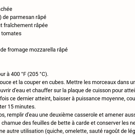
hachée
g) de parmesan râpé
t fraîchement râpée
e tomates
) de fromage mozzarella râpé
our à 400 °F (205 °C).
douce et la couper en cubes. Mettre les morceaux dans un
uvrir d’eau et chauffer sur la plaque de cuisson pour attei
 fois ce dernier atteint, baisser à puissance moyenne, couv
er 15 minutes.
, remplir d’eau une deuxième casserole et amener aussi 
e charnue des feuilles de bette à carde et conserver les n
ne autre utilisation (quiche, omelette, sauté ragoût de lé