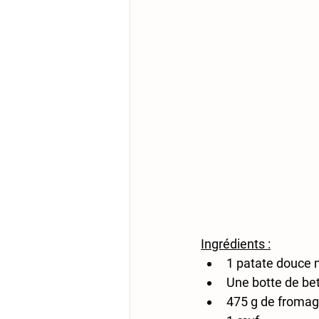
Ingrédients :
1 patate douce 
Une botte de bet
475 g de fromage