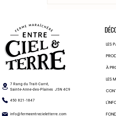
DÉC
LES 
PROD
À PR
LES 
7 Rang du Trait-Carré
,
Sainte-Anne-des-Plaines J5N 4C9
CON
450 821-1847
L'IN
FOND
info@fermeentrecieletterre.com