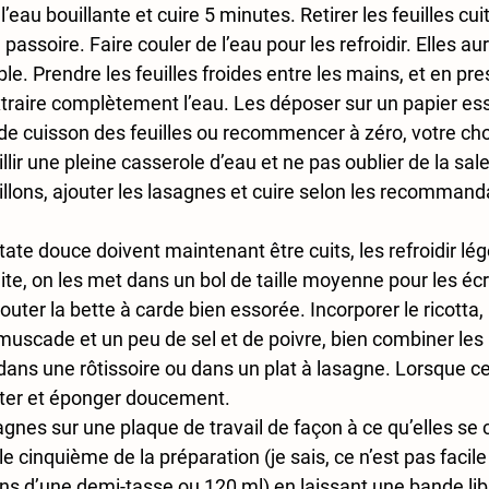
l’eau bouillante et cuire 5 minutes. Retirer les feuilles cuit
assoire. Faire couler de l’eau pour les refroidir. Elles a
le. Prendre les feuilles froides entre les mains, et en pre
traire complètement l’eau. Les déposer sur un papier ess
de cuisson des feuilles ou recommencer à zéro, votre choix
llir une pleine casserole d’eau et ne pas oublier de la sale
illons, ajouter les lasagnes et cuire selon les recommand
ate douce doivent maintenant être cuits, les refroidir lég
ite, on les met dans un bol de taille moyenne pour les éc
uter la bette à carde bien essorée. Incorporer le ricotta, l’
muscade et un peu de sel et de poivre, bien combiner les 
dans une rôtissoire ou dans un plat à lasagne. Lorsque cel
tter et éponger doucement.
gnes sur une plaque de travail de façon à ce qu’elles se
e cinquième de la préparation (je sais, ce n’est pas facile
ns d’une demi-tasse ou 120 ml) en laissant une bande libr