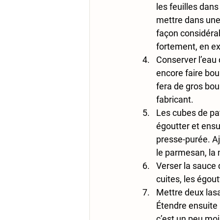
les feuilles dans 
mettre dans une p
façon considérab
fortement, en ex
Conserver l’eau 
encore faire boui
fera de gros bou
fabricant.
Les cubes de pat
égoutter et ensu
presse-purée. Ajo
le parmesan, la 
Verser la sauce 
cuites, les égou
Mettre deux lasa
Étendre ensuite l
c’est un peu moi