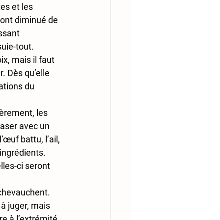
es et les 
uront diminué de 
ssant 
uie-tout.
, mais il faut 
r. Dès qu’elle 
ations du 
èrement, les 
raser avec un 
œuf battu, l’ail, 
ingrédients.
les-ci seront 
 chevauchent. 
 à juger, mais 
e à l’extrémité. 