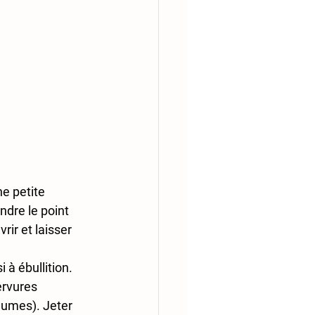
e petite 
ndre le point 
rir et laisser 
à ébullition. 
ervures 
gumes). Jeter 