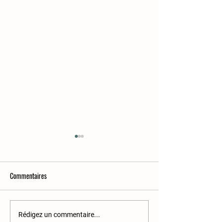
Commentaires
Le chou-rave
Caramel aux pissenl
Rédigez un commentaire...