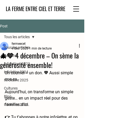
LA FERME ENTRE CIEL ET TERRE
Post
Tous les articles
fermeecet
Tous les articles
4 déc. 2025
1 min de lecture
🎄💚 4 décembre – On sème la
Recettes
générosité ensemble!
Infolettres 2023
Infolettre 2024
Un courriel = un don. 💛 Aussi simple 
que ça.
Infolettre 2025
Cultures
Aujourd’hui, on transforme un simple 
Blog
geste… en un impact réel pour des 
familles d’ici.
Infolettre 2026
👉 Tu t’abonnes à notre infolettre, et on 