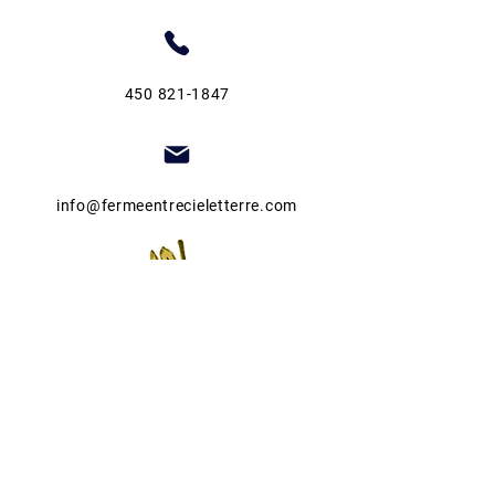
450 821-1847
info@fermeentrecieletterre.com
Guide de jardinage
Autocueillette de fraises
Fête des récoltes 2026
Fondation Hopital St-Eustache