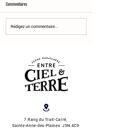
Commentaires
Infolettre #6 - Paniers de
Infolettre #5 - Pani
Rédigez un commentaire...
Légumes
Légumes
7 Rang du Trait-Carré
,
Sainte-Anne-des-Plaines J5N 4C9